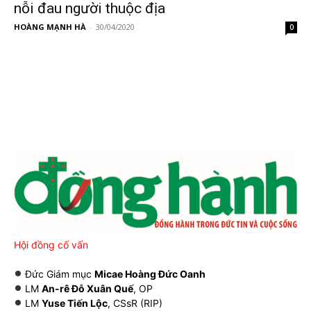
nỗi đau người thuộc địa
HOÀNG MẠNH HÀ
-
30/04/2020
0
Hội đồng cố vấn
Đức Giám mục
Micae Hoàng Đức Oanh
LM
An-rê Đỗ Xuân Quế
, OP
LM
Yuse Tiến Lộc
, CSsR (RIP)