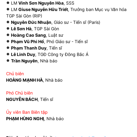
LM
Vinh Sơn Nguyên Hòa
, SSS
LM
Giuse Nguyễn Hữu Triết
, Trưởng ban Mục vụ Văn hóa
TGP Sài Gòn (RIP)
Nguyễn Đức Nhuận
, Giáo sư - Tiến sĩ (Paris)
Lê Sơn Hà
, TGP Sài Gòn
Hoàng Cao Sang
, Luật sư
Phạm Vũ Phi Hổ
, Phó Giáo sư - Tiến sĩ
Phạm Thanh Duy
, Tiến sĩ
Lê Linh Duy
, TGĐ Công ty Đông Bắc Á
Trần Nguyên
, Nhà báo
Chủ biên
HOÀNG MẠNH HÀ
, Nhà báo
Phó Chủ biên
NGUYỄN BÁCH
, Tiến sĩ
Ủy viên Ban Biên tập
PHẠM HÙNG NGHỊ
, Nhà báo