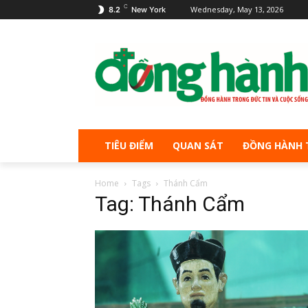
C
Wednesday, May 13, 2026
8.2
New York
TIÊU ĐIỂM
QUAN SÁT
ĐỒNG HÀNH 
Home
Tags
Thánh Cẩm
Tag: Thánh Cẩm