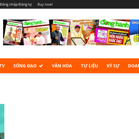
Đăng nhập/Đăng ký
Buy now!
TV
SỐNG ĐẠO
VĂN HÓA
TƯ LIỆU
KÝ SỰ
DOA