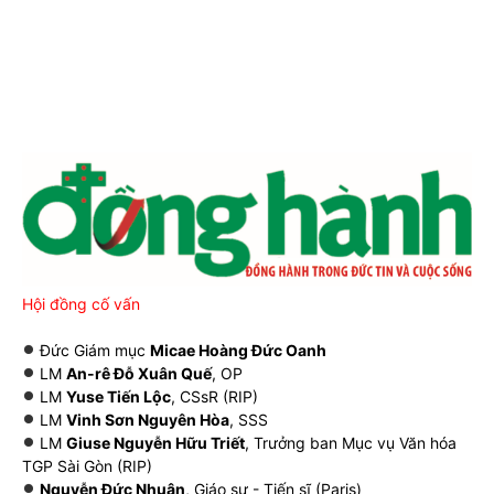
Hội đồng cố vấn
Đức Giám mục
Micae Hoàng Đức Oanh
LM
An-rê Đỗ Xuân Quế
, OP
LM
Yuse Tiến Lộc
, CSsR (RIP)
LM
Vinh Sơn Nguyên Hòa
, SSS
LM
Giuse Nguyễn Hữu Triết
, Trưởng ban Mục vụ Văn hóa
TGP Sài Gòn (RIP)
Nguyễn Đức Nhuận
, Giáo sư - Tiến sĩ (Paris)