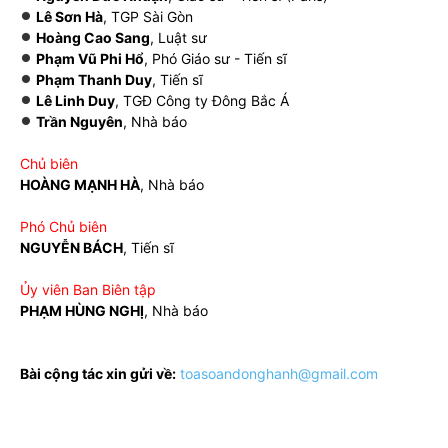
Lê Sơn Hà
, TGP Sài Gòn
Hoàng Cao Sang
, Luật sư
Phạm Vũ Phi Hổ
, Phó Giáo sư - Tiến sĩ
Phạm Thanh Duy
, Tiến sĩ
Lê Linh Duy
, TGĐ Công ty Đông Bắc Á
Trần Nguyên
, Nhà báo
Chủ biên
HOÀNG MẠNH HÀ
, Nhà báo
Phó Chủ biên
NGUYỄN BÁCH
, Tiến sĩ
Ủy viên Ban Biên tập
PHẠM HÙNG NGHỊ
, Nhà báo
Bài cộng tác xin gửi về:
toasoandonghanh@gmail.com