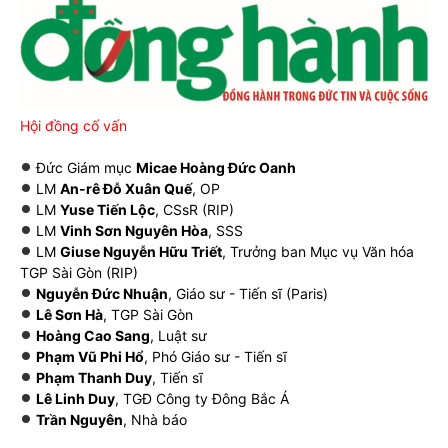
Hội đồng cố vấn
Đức Giám mục
Micae Hoàng Đức Oanh
LM
An-rê Đỗ Xuân Quế
, OP
LM
Yuse Tiến Lộc
, CSsR (RIP)
LM
Vinh Sơn Nguyên Hòa
, SSS
LM
Giuse Nguyễn Hữu Triết
, Trưởng ban Mục vụ Văn hóa
TGP Sài Gòn (RIP)
Nguyễn Đức Nhuận
, Giáo sư - Tiến sĩ (Paris)
Lê Sơn Hà
, TGP Sài Gòn
Hoàng Cao Sang
, Luật sư
Phạm Vũ Phi Hổ
, Phó Giáo sư - Tiến sĩ
Phạm Thanh Duy
, Tiến sĩ
Lê Linh Duy
, TGĐ Công ty Đông Bắc Á
Trần Nguyên
, Nhà báo