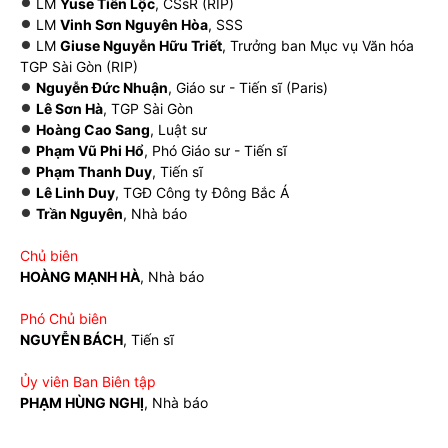
LM
Yuse Tiến Lộc
, CSsR (RIP)
LM
Vinh Sơn Nguyên Hòa
, SSS
LM
Giuse Nguyễn Hữu Triết
, Trưởng ban Mục vụ Văn hóa
TGP Sài Gòn (RIP)
Nguyễn Đức Nhuận
, Giáo sư - Tiến sĩ (Paris)
Lê Sơn Hà
, TGP Sài Gòn
Hoàng Cao Sang
, Luật sư
Phạm Vũ Phi Hổ
, Phó Giáo sư - Tiến sĩ
Phạm Thanh Duy
, Tiến sĩ
Lê Linh Duy
, TGĐ Công ty Đông Bắc Á
Trần Nguyên
, Nhà báo
Chủ biên
HOÀNG MẠNH HÀ
, Nhà báo
Phó Chủ biên
NGUYỄN BÁCH
, Tiến sĩ
Ủy viên Ban Biên tập
PHẠM HÙNG NGHỊ
, Nhà báo