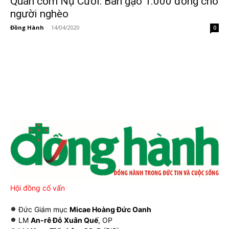
Quán cơm Nụ Cười: Bán gạo 1.000 đồng cho
người nghèo
Đồng Hành
-
14/04/2020
0
Hội đồng cố vấn
Đức Giám mục
Micae Hoàng Đức Oanh
LM
An-rê Đỗ Xuân Quế
, OP