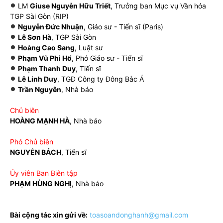
LM
Giuse Nguyễn Hữu Triết
, Trưởng ban Mục vụ Văn hóa
TGP Sài Gòn (RIP)
Nguyễn Đức Nhuận
, Giáo sư - Tiến sĩ (Paris)
Lê Sơn Hà
, TGP Sài Gòn
Hoàng Cao Sang
, Luật sư
Phạm Vũ Phi Hổ
, Phó Giáo sư - Tiến sĩ
Phạm Thanh Duy
, Tiến sĩ
Lê Linh Duy
, TGĐ Công ty Đông Bắc Á
Trần Nguyên
, Nhà báo
Chủ biên
HOÀNG MẠNH HÀ
, Nhà báo
Phó Chủ biên
NGUYỄN BÁCH
, Tiến sĩ
Ủy viên Ban Biên tập
PHẠM HÙNG NGHỊ
, Nhà báo
Bài cộng tác xin gửi về:
toasoandonghanh@gmail.com