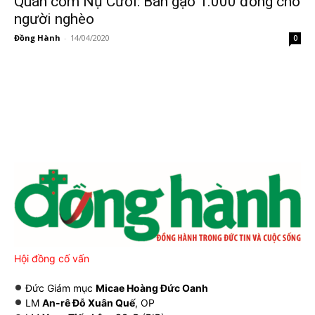
Quán cơm Nụ Cười: Bán gạo 1.000 đồng cho
người nghèo
Đồng Hành
-
14/04/2020
0
Hội đồng cố vấn
Đức Giám mục
Micae Hoàng Đức Oanh
LM
An-rê Đỗ Xuân Quế
, OP