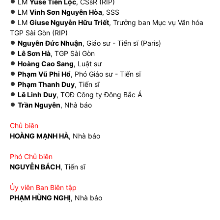
LM
Yuse Tiến Lộc
, CSsR (RIP)
LM
Vinh Sơn Nguyên Hòa
, SSS
LM
Giuse Nguyễn Hữu Triết
, Trưởng ban Mục vụ Văn hóa
TGP Sài Gòn (RIP)
Nguyễn Đức Nhuận
, Giáo sư - Tiến sĩ (Paris)
Lê Sơn Hà
, TGP Sài Gòn
Hoàng Cao Sang
, Luật sư
Phạm Vũ Phi Hổ
, Phó Giáo sư - Tiến sĩ
Phạm Thanh Duy
, Tiến sĩ
Lê Linh Duy
, TGĐ Công ty Đông Bắc Á
Trần Nguyên
, Nhà báo
Chủ biên
HOÀNG MẠNH HÀ
, Nhà báo
Phó Chủ biên
NGUYỄN BÁCH
, Tiến sĩ
Ủy viên Ban Biên tập
PHẠM HÙNG NGHỊ
, Nhà báo