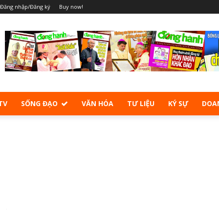
Đăng nhập/Đăng ký
Buy now!
TV
SỐNG ĐẠO
VĂN HÓA
TƯ LIỆU
KÝ SỰ
DOA