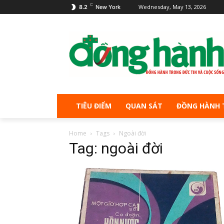
C
Wednesday, May 13, 2026
8.2
New York
TIÊU ĐIỂM
QUAN SÁT
ĐỒNG HÀNH 
Home
Tags
Ngoài đời
Tag: ngoài đời