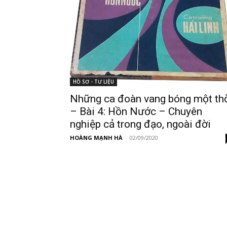
HỒ SƠ - TƯ LIỆU
Những ca đoàn vang bóng một th
– Bài 4: Hồn Nước – Chuyên
nghiệp cả trong đạo, ngoài đời
HOÀNG MẠNH HÀ
-
02/09/2020