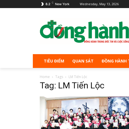
C
Wednesday, May 13, 2026
8.2
New York
TIÊU ĐIỂM
QUAN SÁT
ĐỒNG HÀNH 
Home
Tags
LM Tiến Lộc
Tag: LM Tiến Lộc