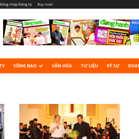
Đăng nhập/Đăng ký
Buy now!
TV
SỐNG ĐẠO
VĂN HÓA
TƯ LIỆU
KÝ SỰ
DOA