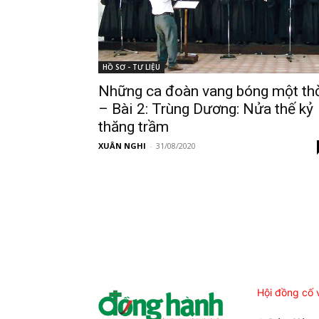
HỒ SƠ - TƯ LIỆU
Những ca đoàn vang bóng một th
– Bài 2: Trùng Dương: Nửa thế kỷ
thăng trầm
XUÂN NGHI
-
31/08/2020
Hội đồng cố 