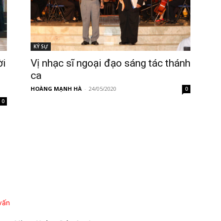
KÝ SỰ
Vị nhạc sĩ ngoại đạo sáng tác thánh
ời
ca
HOÀNG MẠNH HÀ
-
24/05/2020
0
0
vấn