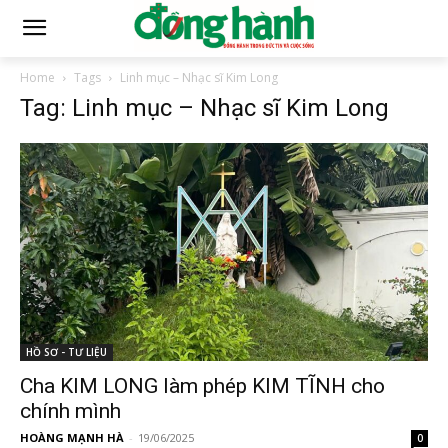
Home
Tags
Linh mục – Nhạc sĩ Kim Long
Tag: Linh mục – Nhạc sĩ Kim Long
HỒ SƠ - TƯ LIỆU
Cha KIM LONG làm phép KIM TĨNH cho
chính mình
HOÀNG MẠNH HÀ
-
19/06/2025
0