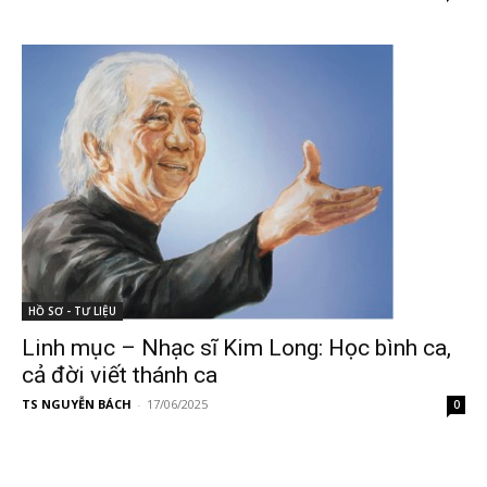
HỒ SƠ - TƯ LIỆU
Linh mục – Nhạc sĩ Kim Long: Học bình ca,
cả đời viết thánh ca
TS NGUYỄN BÁCH
-
17/06/2025
0