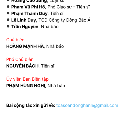
Hoàng Cao Sang
, Luật sư
Phạm Vũ Phi Hổ
, Phó Giáo sư - Tiến sĩ
Phạm Thanh Duy
, Tiến sĩ
Lê Linh Duy
, TGĐ Công ty Đông Bắc Á
Trần Nguyên
, Nhà báo
Chủ biên
HOÀNG MẠNH HÀ
, Nhà báo
Phó Chủ biên
NGUYỄN BÁCH
, Tiến sĩ
Ủy viên Ban Biên tập
PHẠM HÙNG NGHỊ
, Nhà báo
Bài cộng tác xin gửi về:
toasoandonghanh@gmail.com