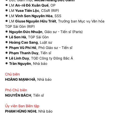
LM
An-rê Đỗ Xuân Quế
, OP
LM
Yuse Tiến Lộc
, CSsR (RIP)
LM
Vinh Sơn Nguyên Hòa
, SSS
LM
Giuse Nguyễn Hữu Triết
, Trưởng ban Mục vụ Văn hóa
TGP Sài Gòn (RIP)
Nguyễn Đức Nhuận
, Giáo sư - Tiến sĩ (Paris)
Lê Sơn Hà
, TGP Sài Gòn
Hoàng Cao Sang
, Luật sư
Phạm Vũ Phi Hổ
, Phó Giáo sư - Tiến sĩ
Phạm Thanh Duy
, Tiến sĩ
Lê Linh Duy
, TGĐ Công ty Đông Bắc Á
Trần Nguyên
, Nhà báo
Chủ biên
HOÀNG MẠNH HÀ
, Nhà báo
Phó Chủ biên
NGUYỄN BÁCH
, Tiến sĩ
Ủy viên Ban Biên tập
PHẠM HÙNG NGHỊ
, Nhà báo