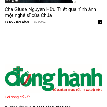
TIÊU ĐIỂM
Cha Giuse Nguyễn Hữu Triết qua hình ảnh
một nghệ sĩ của Chúa
TS NGUYỄN BÁCH
-
16/06/2022
0
Hội đồng cố vấn
Đức Giám mục
Micae Hoàng Đức Oanh