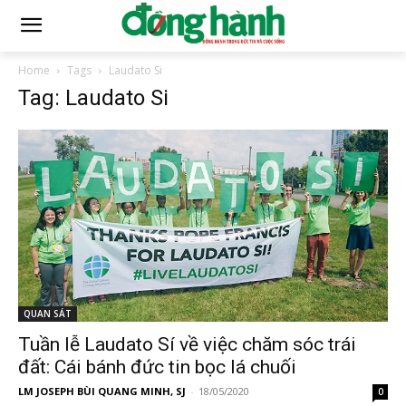
Home
Tags
Laudato Si
Tag: Laudato Si
QUAN SÁT
Tuần lễ Laudato Sí về việc chăm sóc trái
đất: Cái bánh đức tin bọc lá chuối
LM JOSEPH BÙI QUANG MINH, SJ
-
18/05/2020
0