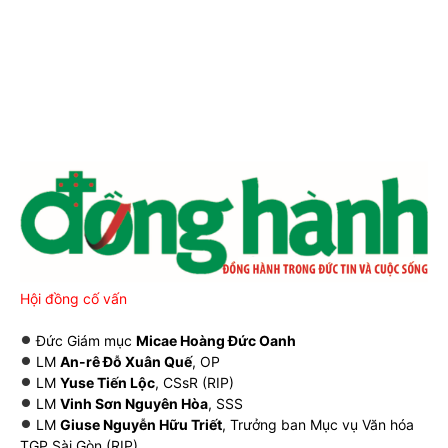
Hội đồng cố vấn
Đức Giám mục
Micae Hoàng Đức Oanh
LM
An-rê Đỗ Xuân Quế
, OP
LM
Yuse Tiến Lộc
, CSsR (RIP)
LM
Vinh Sơn Nguyên Hòa
, SSS
LM
Giuse Nguyễn Hữu Triết
, Trưởng ban Mục vụ Văn hóa
TGP Sài Gòn (RIP)