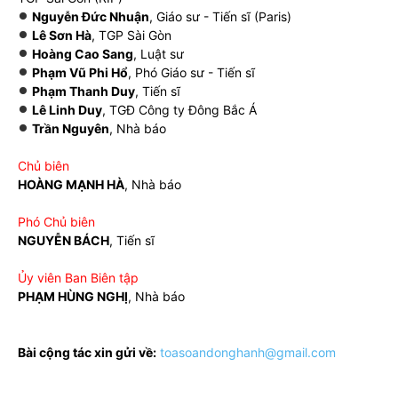
Nguyễn Đức Nhuận
, Giáo sư - Tiến sĩ (Paris)
Lê Sơn Hà
, TGP Sài Gòn
Hoàng Cao Sang
, Luật sư
Phạm Vũ Phi Hổ
, Phó Giáo sư - Tiến sĩ
Phạm Thanh Duy
, Tiến sĩ
Lê Linh Duy
, TGĐ Công ty Đông Bắc Á
Trần Nguyên
, Nhà báo
Chủ biên
HOÀNG MẠNH HÀ
, Nhà báo
Phó Chủ biên
NGUYỄN BÁCH
, Tiến sĩ
Ủy viên Ban Biên tập
PHẠM HÙNG NGHỊ
, Nhà báo
Bài cộng tác xin gửi về:
toasoandonghanh@gmail.com