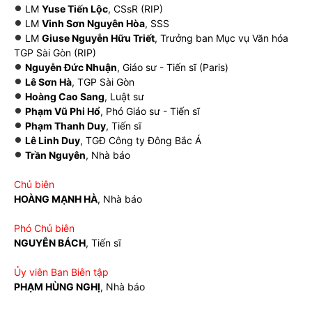
LM
Yuse Tiến Lộc
, CSsR (RIP)
LM
Vinh Sơn Nguyên Hòa
, SSS
LM
Giuse Nguyễn Hữu Triết
, Trưởng ban Mục vụ Văn hóa
TGP Sài Gòn (RIP)
Nguyễn Đức Nhuận
, Giáo sư - Tiến sĩ (Paris)
Lê Sơn Hà
, TGP Sài Gòn
Hoàng Cao Sang
, Luật sư
Phạm Vũ Phi Hổ
, Phó Giáo sư - Tiến sĩ
Phạm Thanh Duy
, Tiến sĩ
Lê Linh Duy
, TGĐ Công ty Đông Bắc Á
Trần Nguyên
, Nhà báo
Chủ biên
HOÀNG MẠNH HÀ
, Nhà báo
Phó Chủ biên
NGUYỄN BÁCH
, Tiến sĩ
Ủy viên Ban Biên tập
PHẠM HÙNG NGHỊ
, Nhà báo