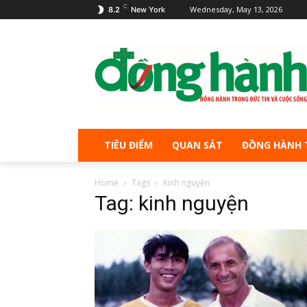
C
Wednesday, May 13, 2026
8.2
New York
TIÊU ĐIỂM
QUAN SÁT
ĐỒNG HÀNH 
Home
Tags
Kinh nguyện
Tag: kinh nguyện