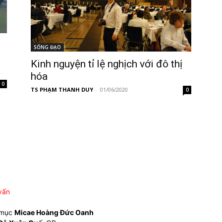
SỐNG ĐẠO
Kinh nguyện tỉ lệ nghịch với đô thị
hóa
0
TS PHẠM THANH DUY
-
01/06/2020
0
vấn
 mục
Micae Hoàng Đức Oanh