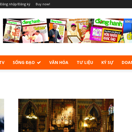
Đăng nhập/Đăng ký
Buy now!
TV
SỐNG ĐẠO
VĂN HÓA
TƯ LIỆU
KÝ SỰ
DOA