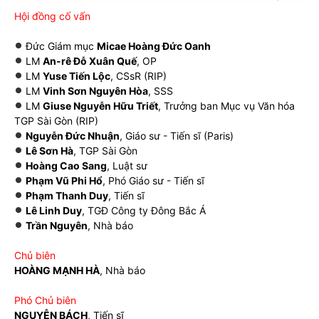
Hội đồng cố vấn
Đức Giám mục
Micae Hoàng Đức Oanh
LM
An-rê Đỗ Xuân Quế
, OP
LM
Yuse Tiến Lộc
, CSsR (RIP)
LM
Vinh Sơn Nguyên Hòa
, SSS
LM
Giuse Nguyễn Hữu Triết
, Trưởng ban Mục vụ Văn hóa
TGP Sài Gòn (RIP)
Nguyễn Đức Nhuận
, Giáo sư - Tiến sĩ (Paris)
Lê Sơn Hà
, TGP Sài Gòn
Hoàng Cao Sang
, Luật sư
Phạm Vũ Phi Hổ
, Phó Giáo sư - Tiến sĩ
Phạm Thanh Duy
, Tiến sĩ
Lê Linh Duy
, TGĐ Công ty Đông Bắc Á
Trần Nguyên
, Nhà báo
Chủ biên
HOÀNG MẠNH HÀ
, Nhà báo
Phó Chủ biên
NGUYỄN BÁCH
, Tiến sĩ