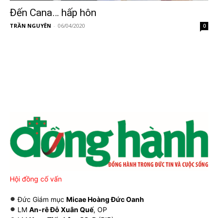
Đến Cana… hấp hôn
TRẦN NGUYÊN
-
06/04/2020
0
Hội đồng cố vấn
Đức Giám mục
Micae Hoàng Đức Oanh
LM
An-rê Đỗ Xuân Quế
, OP