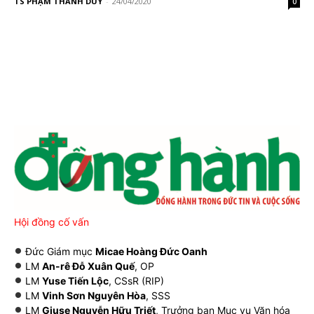
TS PHẠM THANH DUY
-
24/04/2020
0
Hội đồng cố vấn
Đức Giám mục
Micae Hoàng Đức Oanh
LM
An-rê Đỗ Xuân Quế
, OP
LM
Yuse Tiến Lộc
, CSsR (RIP)
LM
Vinh Sơn Nguyên Hòa
, SSS
LM
Giuse Nguyễn Hữu Triết
, Trưởng ban Mục vụ Văn hóa