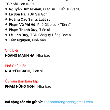
TGP Sài Gòn (RIP)
Nguyễn Đức Nhuận
, Giáo sư - Tiến sĩ (Paris)
Lê Sơn Hà
, TGP Sài Gòn
Hoàng Cao Sang
, Luật sư
Phạm Vũ Phi Hổ
, Phó Giáo sư - Tiến sĩ
Phạm Thanh Duy
, Tiến sĩ
Lê Linh Duy
, TGĐ Công ty Đông Bắc Á
Trần Nguyên
, Nhà báo
Chủ biên
HOÀNG MẠNH HÀ
, Nhà báo
Phó Chủ biên
NGUYỄN BÁCH
, Tiến sĩ
Ủy viên Ban Biên tập
PHẠM HÙNG NGHỊ
, Nhà báo
Bài cộng tác xin gửi về:
toasoandonghanh@gmail.com