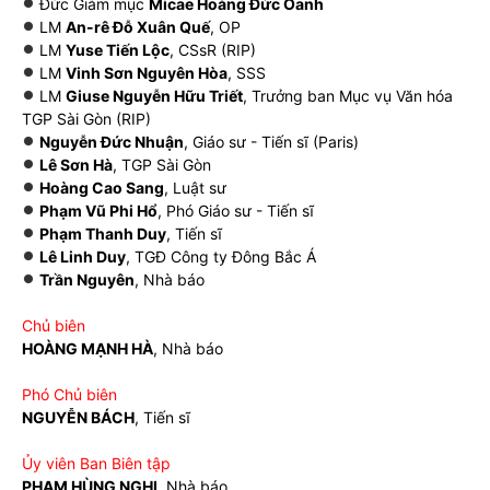
Đức Giám mục
Micae Hoàng Đức Oanh
LM
An-rê Đỗ Xuân Quế
, OP
LM
Yuse Tiến Lộc
, CSsR (RIP)
LM
Vinh Sơn Nguyên Hòa
, SSS
LM
Giuse Nguyễn Hữu Triết
, Trưởng ban Mục vụ Văn hóa
TGP Sài Gòn (RIP)
Nguyễn Đức Nhuận
, Giáo sư - Tiến sĩ (Paris)
Lê Sơn Hà
, TGP Sài Gòn
Hoàng Cao Sang
, Luật sư
Phạm Vũ Phi Hổ
, Phó Giáo sư - Tiến sĩ
Phạm Thanh Duy
, Tiến sĩ
Lê Linh Duy
, TGĐ Công ty Đông Bắc Á
Trần Nguyên
, Nhà báo
Chủ biên
HOÀNG MẠNH HÀ
, Nhà báo
Phó Chủ biên
NGUYỄN BÁCH
, Tiến sĩ
Ủy viên Ban Biên tập
PHẠM HÙNG NGHỊ
, Nhà báo