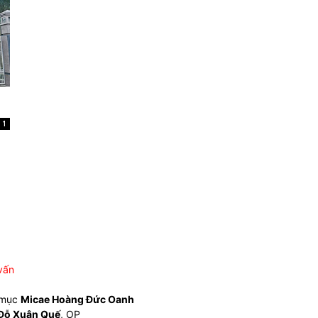
1
vấn
 mục
Micae Hoàng Đức Oanh
Đỗ Xuân Quế
, OP