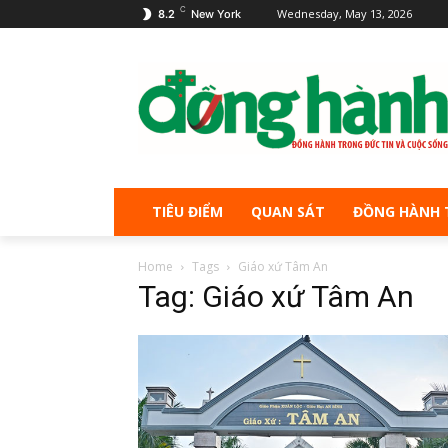
C
Wednesday, May 13, 2026
8.2
New York
TIÊU ĐIỂM
QUAN SÁT
ĐỒNG HÀNH 
Home
Tags
Giáo xứ Tâm An
Tag: Giáo xứ Tâm An