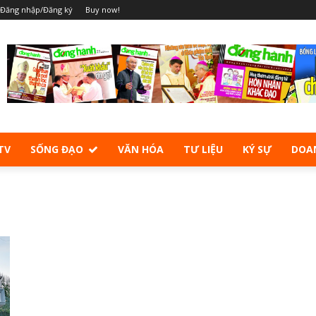
Đăng nhập/Đăng ký
Buy now!
TV
SỐNG ĐẠO
VĂN HÓA
TƯ LIỆU
KÝ SỰ
DOA