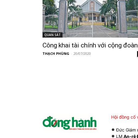
QUAN SÁT
Công khai tài chính với cộng đoàn
THẠCH PHÙNG
-
20/07/2020
Hội đồng cố 
Đức Giám
LM
An-rê 