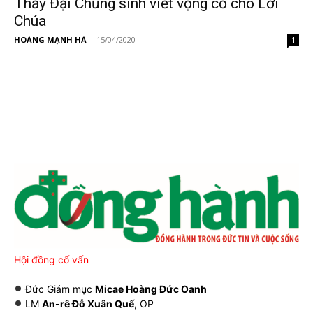
Thầy Đại Chủng sinh viết vọng cổ cho Lời
Chúa
HOÀNG MẠNH HÀ
-
15/04/2020
1
Hội đồng cố vấn
Đức Giám mục
Micae Hoàng Đức Oanh
LM
An-rê Đỗ Xuân Quế
, OP