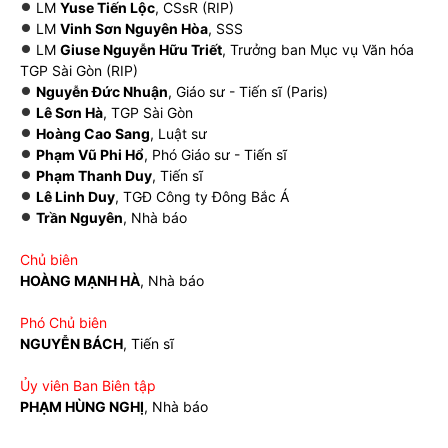
LM
Yuse Tiến Lộc
, CSsR (RIP)
LM
Vinh Sơn Nguyên Hòa
, SSS
LM
Giuse Nguyễn Hữu Triết
, Trưởng ban Mục vụ Văn hóa
TGP Sài Gòn (RIP)
Nguyễn Đức Nhuận
, Giáo sư - Tiến sĩ (Paris)
Lê Sơn Hà
, TGP Sài Gòn
Hoàng Cao Sang
, Luật sư
Phạm Vũ Phi Hổ
, Phó Giáo sư - Tiến sĩ
Phạm Thanh Duy
, Tiến sĩ
Lê Linh Duy
, TGĐ Công ty Đông Bắc Á
Trần Nguyên
, Nhà báo
Chủ biên
HOÀNG MẠNH HÀ
, Nhà báo
Phó Chủ biên
NGUYỄN BÁCH
, Tiến sĩ
Ủy viên Ban Biên tập
PHẠM HÙNG NGHỊ
, Nhà báo