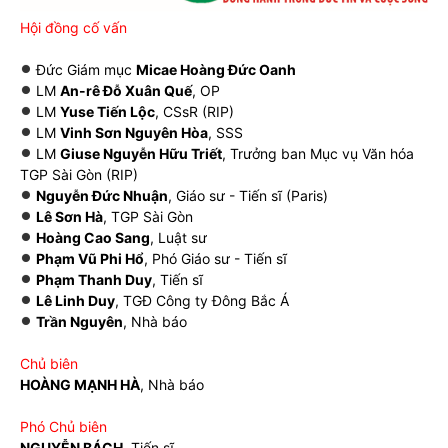
Hội đồng cố vấn
Đức Giám mục
Micae Hoàng Đức Oanh
LM
An-rê Đỗ Xuân Quế
, OP
LM
Yuse Tiến Lộc
, CSsR (RIP)
LM
Vinh Sơn Nguyên Hòa
, SSS
LM
Giuse Nguyễn Hữu Triết
, Trưởng ban Mục vụ Văn hóa
TGP Sài Gòn (RIP)
Nguyễn Đức Nhuận
, Giáo sư - Tiến sĩ (Paris)
Lê Sơn Hà
, TGP Sài Gòn
Hoàng Cao Sang
, Luật sư
Phạm Vũ Phi Hổ
, Phó Giáo sư - Tiến sĩ
Phạm Thanh Duy
, Tiến sĩ
Lê Linh Duy
, TGĐ Công ty Đông Bắc Á
Trần Nguyên
, Nhà báo
Chủ biên
HOÀNG MẠNH HÀ
, Nhà báo
Phó Chủ biên
NGUYỄN BÁCH
, Tiến sĩ