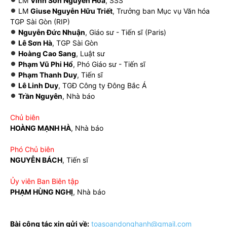
LM
Vinh Sơn Nguyên Hòa
, SSS
LM
Giuse Nguyễn Hữu Triết
, Trưởng ban Mục vụ Văn hóa
TGP Sài Gòn (RIP)
Nguyễn Đức Nhuận
, Giáo sư - Tiến sĩ (Paris)
Lê Sơn Hà
, TGP Sài Gòn
Hoàng Cao Sang
, Luật sư
Phạm Vũ Phi Hổ
, Phó Giáo sư - Tiến sĩ
Phạm Thanh Duy
, Tiến sĩ
Lê Linh Duy
, TGĐ Công ty Đông Bắc Á
Trần Nguyên
, Nhà báo
Chủ biên
HOÀNG MẠNH HÀ
, Nhà báo
Phó Chủ biên
NGUYỄN BÁCH
, Tiến sĩ
Ủy viên Ban Biên tập
PHẠM HÙNG NGHỊ
, Nhà báo
Bài cộng tác xin gửi về:
toasoandonghanh@gmail.com