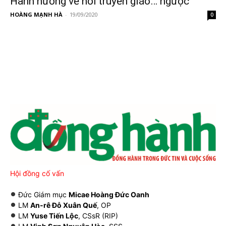
Hành hương về nơi truyền giáo… ngược
HOÀNG MẠNH HÀ
-
19/09/2020
0
Hội đồng cố vấn
Đức Giám mục
Micae Hoàng Đức Oanh
LM
An-rê Đỗ Xuân Quế
, OP
LM
Yuse Tiến Lộc
, CSsR (RIP)