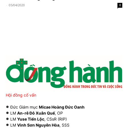
-
05/04/2020
0
Hội đồng cố vấn
Đức Giám mục
Micae Hoàng Đức Oanh
LM
An-rê Đỗ Xuân Quế
, OP
LM
Yuse Tiến Lộc
, CSsR (RIP)
LM
Vinh Sơn Nguyên Hòa
, SSS