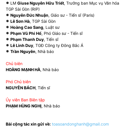
LM
Giuse Nguyễn Hữu Triết
, Trưởng ban Mục vụ Văn hóa
TGP Sài Gòn (RIP)
Nguyễn Đức Nhuận
, Giáo sư - Tiến sĩ (Paris)
Lê Sơn Hà
, TGP Sài Gòn
Hoàng Cao Sang
, Luật sư
Phạm Vũ Phi Hổ
, Phó Giáo sư - Tiến sĩ
Phạm Thanh Duy
, Tiến sĩ
Lê Linh Duy
, TGĐ Công ty Đông Bắc Á
Trần Nguyên
, Nhà báo
Chủ biên
HOÀNG MẠNH HÀ
, Nhà báo
Phó Chủ biên
NGUYỄN BÁCH
, Tiến sĩ
Ủy viên Ban Biên tập
PHẠM HÙNG NGHỊ
, Nhà báo
Bài cộng tác xin gửi về:
toasoandonghanh@gmail.com