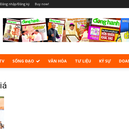
Đăng nhập/Đăng ký
Buy now!
TV
SỐNG ĐẠO
VĂN HÓA
TƯ LIỆU
KÝ SỰ
DOA
iá