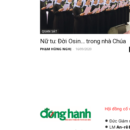
QUAN SÁT
Nữ tu: Đời Osin… trong nhà Chúa
PHẠM HÙNG NGHỊ
-
16/09/2020
Hội đồng cố 
Đức Giám
LM
An-rê 