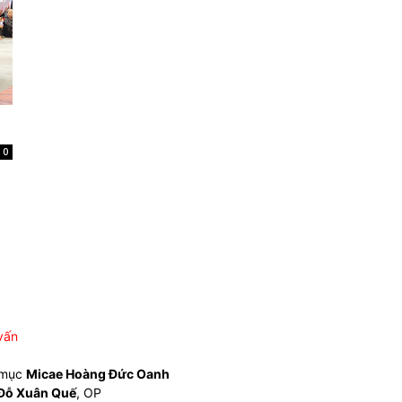
0
vấn
 mục
Micae Hoàng Đức Oanh
Đỗ Xuân Quế
, OP