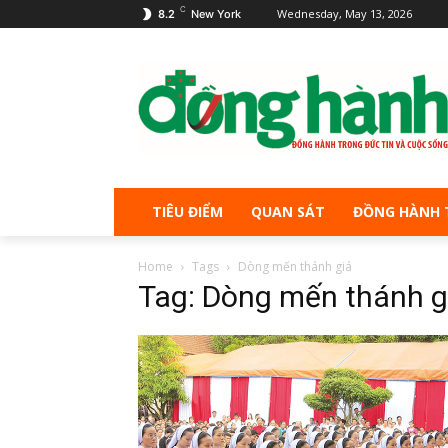
C
Wednesday, May 13, 2026
8.2
New York
TIÊU ĐIỂM
QUAN SÁT
ĐỒNG HÀNH 
Home
Tags
Dòng mến thánh giá
Tag: Dòng mến thánh g