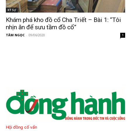
KÝ SỰ
Khám phá kho đồ cổ Cha Triết – Bài 1: “Tôi
nhịn ăn để sưu tầm đồ cổ”
TÂM NGỌC
-
09/06/2020
1
Hội đồng cố vấn