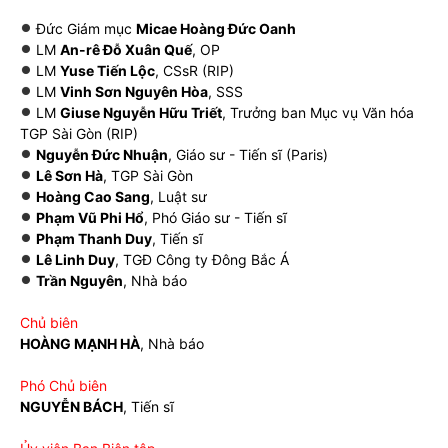
Đức Giám mục
Micae Hoàng Đức Oanh
LM
An-rê Đỗ Xuân Quế
, OP
LM
Yuse Tiến Lộc
, CSsR (RIP)
LM
Vinh Sơn Nguyên Hòa
, SSS
LM
Giuse Nguyễn Hữu Triết
, Trưởng ban Mục vụ Văn hóa
TGP Sài Gòn (RIP)
Nguyễn Đức Nhuận
, Giáo sư - Tiến sĩ (Paris)
Lê Sơn Hà
, TGP Sài Gòn
Hoàng Cao Sang
, Luật sư
Phạm Vũ Phi Hổ
, Phó Giáo sư - Tiến sĩ
Phạm Thanh Duy
, Tiến sĩ
Lê Linh Duy
, TGĐ Công ty Đông Bắc Á
Trần Nguyên
, Nhà báo
Chủ biên
HOÀNG MẠNH HÀ
, Nhà báo
Phó Chủ biên
NGUYỄN BÁCH
, Tiến sĩ