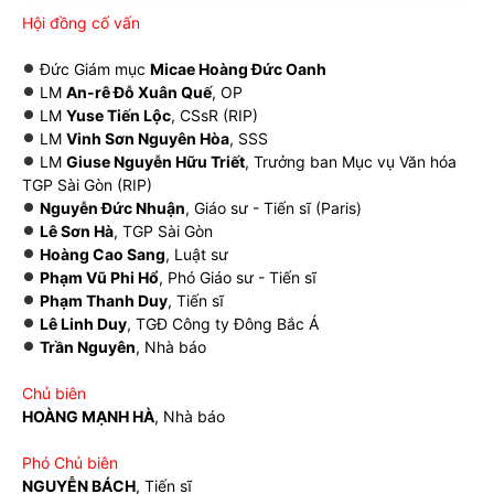
Hội đồng cố vấn
Đức Giám mục
Micae Hoàng Đức Oanh
LM
An-rê Đỗ Xuân Quế
, OP
LM
Yuse Tiến Lộc
, CSsR (RIP)
LM
Vinh Sơn Nguyên Hòa
, SSS
LM
Giuse Nguyễn Hữu Triết
, Trưởng ban Mục vụ Văn hóa
TGP Sài Gòn (RIP)
Nguyễn Đức Nhuận
, Giáo sư - Tiến sĩ (Paris)
Lê Sơn Hà
, TGP Sài Gòn
Hoàng Cao Sang
, Luật sư
Phạm Vũ Phi Hổ
, Phó Giáo sư - Tiến sĩ
Phạm Thanh Duy
, Tiến sĩ
Lê Linh Duy
, TGĐ Công ty Đông Bắc Á
Trần Nguyên
, Nhà báo
Chủ biên
HOÀNG MẠNH HÀ
, Nhà báo
Phó Chủ biên
NGUYỄN BÁCH
, Tiến sĩ