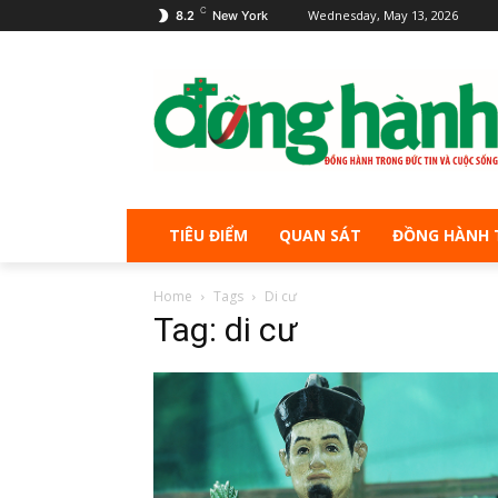
C
Wednesday, May 13, 2026
8.2
New York
TIÊU ĐIỂM
QUAN SÁT
ĐỒNG HÀNH 
Home
Tags
Di cư
Tag: di cư