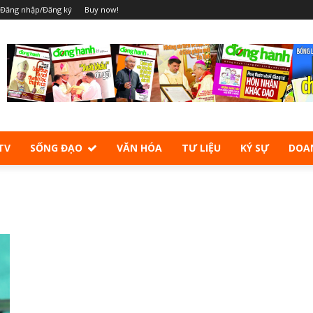
Đăng nhập/Đăng ký
Buy now!
TV
SỐNG ĐẠO
VĂN HÓA
TƯ LIỆU
KÝ SỰ
DOA