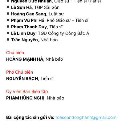
Nguyễn Đức Nhuận
, Giáo sư - Tiến sĩ (Paris)
Lê Sơn Hà
, TGP Sài Gòn
Hoàng Cao Sang
, Luật sư
Phạm Vũ Phi Hổ
, Phó Giáo sư - Tiến sĩ
Phạm Thanh Duy
, Tiến sĩ
Lê Linh Duy
, TGĐ Công ty Đông Bắc Á
Trần Nguyên
, Nhà báo
Chủ biên
HOÀNG MẠNH HÀ
, Nhà báo
Phó Chủ biên
NGUYỄN BÁCH
, Tiến sĩ
Ủy viên Ban Biên tập
PHẠM HÙNG NGHỊ
, Nhà báo
Bài cộng tác xin gửi về:
toasoandonghanh@gmail.com