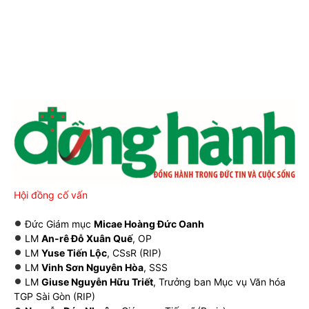
Hội đồng cố vấn
Đức Giám mục
Micae Hoàng Đức Oanh
LM
An-rê Đỗ Xuân Quế
, OP
LM
Yuse Tiến Lộc
, CSsR (RIP)
LM
Vinh Sơn Nguyên Hòa
, SSS
LM
Giuse Nguyễn Hữu Triết
, Trưởng ban Mục vụ Văn hóa
TGP Sài Gòn (RIP)