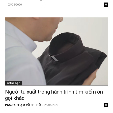
-
03/05/2020
0
SỐNG ĐẠO
Người tu xuất trong hành trình tìm kiếm ơn
gọi khác
PGS-TS PHẠM VŨ PHI HỔ
-
25/04/2020
0