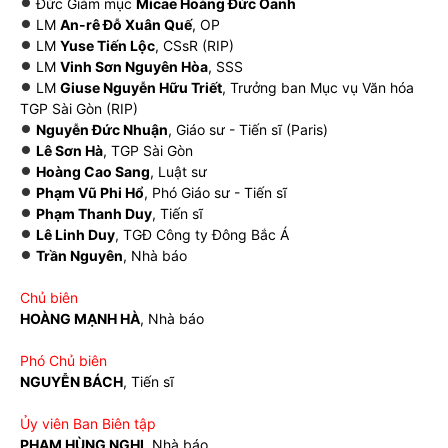
Đức Giám mục
Micae Hoàng Đức Oanh
LM
An-rê Đỗ Xuân Quế
, OP
LM
Yuse Tiến Lộc
, CSsR (RIP)
LM
Vinh Sơn Nguyên Hòa
, SSS
LM
Giuse Nguyễn Hữu Triết
, Trưởng ban Mục vụ Văn hóa
TGP Sài Gòn (RIP)
Nguyễn Đức Nhuận
, Giáo sư - Tiến sĩ (Paris)
Lê Sơn Hà
, TGP Sài Gòn
Hoàng Cao Sang
, Luật sư
Phạm Vũ Phi Hổ
, Phó Giáo sư - Tiến sĩ
Phạm Thanh Duy
, Tiến sĩ
Lê Linh Duy
, TGĐ Công ty Đông Bắc Á
Trần Nguyên
, Nhà báo
Chủ biên
HOÀNG MẠNH HÀ
, Nhà báo
Phó Chủ biên
NGUYỄN BÁCH
, Tiến sĩ
Ủy viên Ban Biên tập
PHẠM HÙNG NGHỊ
, Nhà báo