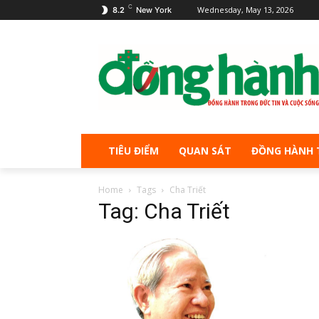
C
Wednesday, May 13, 2026
8.2
New York
TIÊU ĐIỂM
QUAN SÁT
ĐỒNG HÀNH 
Home
Tags
Cha Triết
Tag: Cha Triết