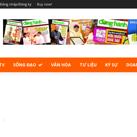
Đăng nhập/Đăng ký
Buy now!
TV
SỐNG ĐẠO
VĂN HÓA
TƯ LIỆU
KÝ SỰ
DOA