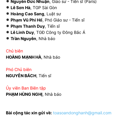
Nguyễn Đức Nhuận
, Giáo sư - Tiến sĩ (Paris)
Lê Sơn Hà
, TGP Sài Gòn
Hoàng Cao Sang
, Luật sư
Phạm Vũ Phi Hổ
, Phó Giáo sư - Tiến sĩ
Phạm Thanh Duy
, Tiến sĩ
Lê Linh Duy
, TGĐ Công ty Đông Bắc Á
Trần Nguyên
, Nhà báo
Chủ biên
HOÀNG MẠNH HÀ
, Nhà báo
Phó Chủ biên
NGUYỄN BÁCH
, Tiến sĩ
Ủy viên Ban Biên tập
PHẠM HÙNG NGHỊ
, Nhà báo
Bài cộng tác xin gửi về:
toasoandonghanh@gmail.com