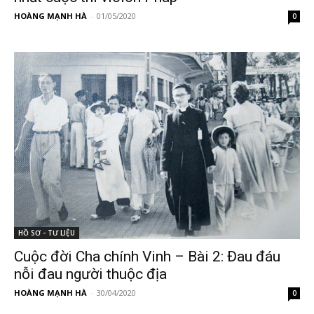
HOÀNG MẠNH HÀ
-
01/05/2020
0
HỒ SƠ - TƯ LIỆU
Cuộc đời Cha chính Vinh – Bài 2: Đau đáu
nỗi đau người thuộc địa
HOÀNG MẠNH HÀ
-
30/04/2020
0