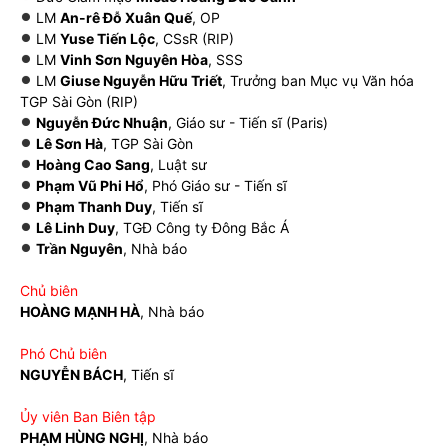
LM
An-rê Đỗ Xuân Quế
, OP
LM
Yuse Tiến Lộc
, CSsR (RIP)
LM
Vinh Sơn Nguyên Hòa
, SSS
LM
Giuse Nguyễn Hữu Triết
, Trưởng ban Mục vụ Văn hóa
TGP Sài Gòn (RIP)
Nguyễn Đức Nhuận
, Giáo sư - Tiến sĩ (Paris)
Lê Sơn Hà
, TGP Sài Gòn
Hoàng Cao Sang
, Luật sư
Phạm Vũ Phi Hổ
, Phó Giáo sư - Tiến sĩ
Phạm Thanh Duy
, Tiến sĩ
Lê Linh Duy
, TGĐ Công ty Đông Bắc Á
Trần Nguyên
, Nhà báo
Chủ biên
HOÀNG MẠNH HÀ
, Nhà báo
Phó Chủ biên
NGUYỄN BÁCH
, Tiến sĩ
Ủy viên Ban Biên tập
PHẠM HÙNG NGHỊ
, Nhà báo