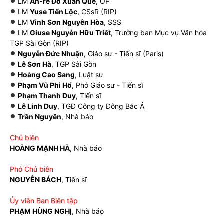
LM
An-rê Đỗ Xuân Quế
, OP
LM
Yuse Tiến Lộc
, CSsR (RIP)
LM
Vinh Sơn Nguyên Hòa
, SSS
LM
Giuse Nguyễn Hữu Triết
, Trưởng ban Mục vụ Văn hóa
TGP Sài Gòn (RIP)
Nguyễn Đức Nhuận
, Giáo sư - Tiến sĩ (Paris)
Lê Sơn Hà
, TGP Sài Gòn
Hoàng Cao Sang
, Luật sư
Phạm Vũ Phi Hổ
, Phó Giáo sư - Tiến sĩ
Phạm Thanh Duy
, Tiến sĩ
Lê Linh Duy
, TGĐ Công ty Đông Bắc Á
Trần Nguyên
, Nhà báo
Chủ biên
HOÀNG MẠNH HÀ
, Nhà báo
Phó Chủ biên
NGUYỄN BÁCH
, Tiến sĩ
Ủy viên Ban Biên tập
PHẠM HÙNG NGHỊ
, Nhà báo