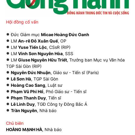
Hội đồng cố vấn
Đức Giám mục
Micae Hoàng Đức Oanh
LM
An-rê Đỗ Xuân Quế
, OP
LM
Yuse Tiến Lộc
, CSsR (RIP)
LM
Vinh Sơn Nguyên Hòa
, SSS
LM
Giuse Nguyễn Hữu Triết
, Trưởng ban Mục vụ Văn hóa
TGP Sài Gòn (RIP)
Nguyễn Đức Nhuận
, Giáo sư - Tiến sĩ (Paris)
Lê Sơn Hà
, TGP Sài Gòn
Hoàng Cao Sang
, Luật sư
Phạm Vũ Phi Hổ
, Phó Giáo sư - Tiến sĩ
Phạm Thanh Duy
, Tiến sĩ
Lê Linh Duy
, TGĐ Công ty Đông Bắc Á
Trần Nguyên
, Nhà báo
Chủ biên
HOÀNG MẠNH HÀ
, Nhà báo