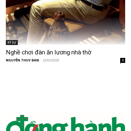
KÝ SỰ
Nghề chơi đàn ăn lương nhà thờ
NGUYỄN THUỴ ĐAN
-
23/05/2020
0