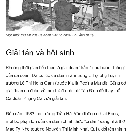
Một buổi thu âm của Ca đoàn Đắc Lộ năm1979. Ảnh tư liệu.
Giải tán và hồi sinh
Khoảng thời gian tiếp theo là giai đoạn “trầm” sau bước “thăng”
của ca đoàn. Đã có lúc ca đoàn nằm trong… hội phụ huynh
trường Lê Thị Hồng Gấm (trước kia là Regina Mundi). Cũng có
giai đoạn ca đoàn về tạm trú ở nhà thờ Tân Định để thay thế
Ca đoàn Phụng Ca vừa giải tán.
Đến năm 1983, ca trưởng Trần Hải Vân đi định cư tại Paris,
một bộ phận lớn của ca đoàn chính thức “di dân” sang nhà thờ
Mạc Ty Nho (đường Nguyễn Thị Minh Khai, Q.1), đổi tên thành