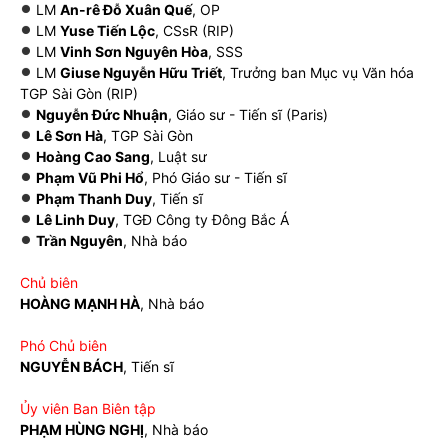
LM
An-rê Đỗ Xuân Quế
, OP
LM
Yuse Tiến Lộc
, CSsR (RIP)
LM
Vinh Sơn Nguyên Hòa
, SSS
LM
Giuse Nguyễn Hữu Triết
, Trưởng ban Mục vụ Văn hóa
TGP Sài Gòn (RIP)
Nguyễn Đức Nhuận
, Giáo sư - Tiến sĩ (Paris)
Lê Sơn Hà
, TGP Sài Gòn
Hoàng Cao Sang
, Luật sư
Phạm Vũ Phi Hổ
, Phó Giáo sư - Tiến sĩ
Phạm Thanh Duy
, Tiến sĩ
Lê Linh Duy
, TGĐ Công ty Đông Bắc Á
Trần Nguyên
, Nhà báo
Chủ biên
HOÀNG MẠNH HÀ
, Nhà báo
Phó Chủ biên
NGUYỄN BÁCH
, Tiến sĩ
Ủy viên Ban Biên tập
PHẠM HÙNG NGHỊ
, Nhà báo