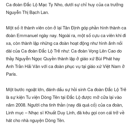
Ca đoàn Đắc Lộ Mạc Ty Nho, dưới sự chỉ huy của ca trưởng
Nguyễn Thị Bạch Lan.
Một số ít thành viên còn ở lại Tân Định góp phần hình thành ca
đoàn Emmanuel ngày nay. Ngoài ra, một số cựu ca viên khi đi
xa, còn thành lập những ca đoàn hoạt động như hình ảnh nối
dài của Ca đoàn Đắc Lộ Trẻ như: Ca đoàn Vọng Lên Cao do
thầy Nguyễn Ngọc Quyền thành lập ở giáo xứ Bùi Phát hay
Anh Trần Hải Vân với ca đoàn phục vụ tại giáo xứ Việt Nam ở
Paris.
Một bước ngoặt lớn, đánh dấu sự hồi sinh Ca đoàn Đắc Lộ Trẻ
là sự kiện Tu viện Dòng Tên tại Đắc Lộ được mở cửa lại vào
năm 2008. Người cha tinh thần (nay đã quá cố) của ca đoàn,
Linh mục – Nhạc sĩ Khuất Duy Linh, đã kêu gọi con cái trở về
hát cho nhà nguyện Dòng Tên.