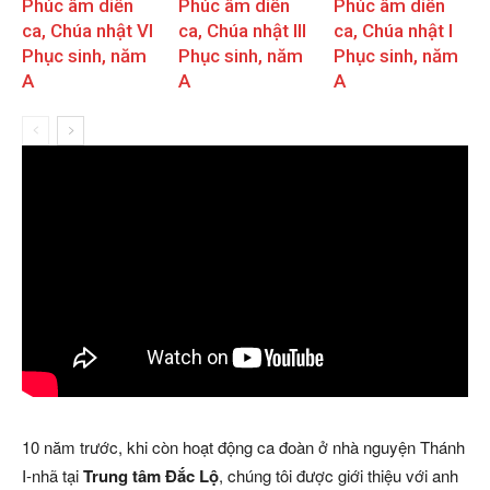
Phúc âm diễn
Phúc âm diễn
Phúc âm diễn
ca, Chúa nhật VI
ca, Chúa nhật III
ca, Chúa nhật I
Phục sinh, năm
Phục sinh, năm
Phục sinh, năm
A
A
A
10 năm trước, khi còn hoạt động ca đoàn ở nhà nguyện Thánh
I-nhã tại
Trung tâm Đắc Lộ
, chúng tôi được giới thiệu với anh