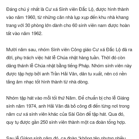
Đáng chú ý nhất là Cư xá Sinh viên Đắc Lộ, được hình thành
vào năm 1960, từ những căn nhà lụp xụp đến khu nhà khang
trang với 30 phòng lớn dành cho 60 sinh viên nam được hoàn
tất vào năm 1962.
Mười năm sau, nhóm Sinh viên Công giáo Cư xá Đắc Lộ đã ra
đời, phụ trách việc hát lễ Chúa nhật hàng tuần. Thời đó còn
dâng thánh lễ Chúa nhật bằng tiếng Pháp. Nhóm sinh viên này
được tập hợp bởi anh Trần Hải Vân, dân tu xuất, nên có nền
tảng âm nhạc tốt hình thành từ nhà dòng.
Nhóm tập hát vào mỗi tối thứ Năm. Để chuẩn bị cho lễ Giáng
sinh năm 1974, anh Hải Vân đã bỏ công đi đến từng nơi trong
năm cư xá sinh viên khác của Sài Gòn để tập hát. Qua đó,
quy tụ được gần 250 sinh viên thành một ca đoàn tổng hợp.
Sau lễ Giáng sinh năm đó, ca đoàn “không tên nhưng nhiều