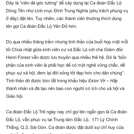
Đây là “viên đá góc tường” để xây dựng lại Ca đoàn Đắc Lộ
Dòng Tên như Linh mục Đinh Trung Nghĩa (phụ trách phụng vụ
ở đây) đặt tên. Tuy nhiên, các thành viên thường thích dùng
tên gọi Ca đoàn Đắc Lộ Yên Đổ hơn.
Dù qua nhiều thăng trầm nhưng tinh thần của buổi họp mặt mỗi
tối Chúa nhật giữa sinh viên cư xá Đắc Lộ với cha Giám đốc
Henri Forest vẫn được lưu truyền qua nhiều thế hệ. Đó là “bổn
phận của sinh viên là phải học để có một nghề vững chắc, để
phục sự xã hội, đem lại đời sống tốt đẹp hơn cho dân chúng”.
Tinh thần đó được tóm tắt trong khẩu hiệu
Estor Vir – Hãy
thành nhân
và đã tạo nên bao con người có ích cho xã hội và
Giáo hội.
Ca đoàn Đắc Lộ Trẻ ngày nay chỉ gọi tên ngắn gọn là Ca đoàn
Đắc Lộ, vẫn phục vụ tại Trung tâm Đắc Lộ, 171 Lý Chính
Thắng, Q.3, Sài Gòn. Ca đoàn được đặt dưới sự chỉ huy của