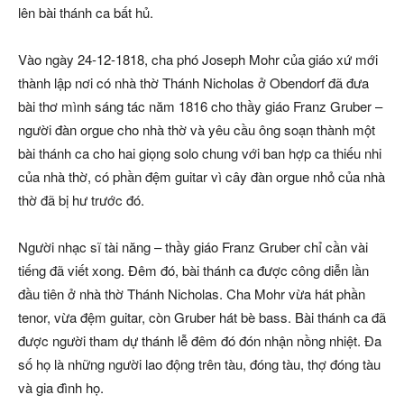
lên bài thánh ca bất hủ.
Vào ngày 24-12-1818, cha phó Joseph Mohr của giáo xứ mới
thành lập nơi có nhà thờ Thánh Nicholas ở Obendorf đã đưa
bài thơ mình sáng tác năm 1816 cho thầy giáo Franz Gruber –
người đàn orgue cho nhà thờ và yêu cầu ông soạn thành một
bài thánh ca cho hai giọng solo chung với ban hợp ca thiếu nhi
của nhà thờ, có phần đệm guitar vì cây đàn orgue nhỏ của nhà
thờ đã bị hư trước đó.
Người nhạc sĩ tài năng – thầy giáo Franz Gruber chỉ cần vài
tiếng đã viết xong. Đêm đó, bài thánh ca được công diễn lần
đầu tiên ở nhà thờ Thánh Nicholas. Cha Mohr vừa hát phần
tenor, vừa đệm guitar, còn Gruber hát bè bass. Bài thánh ca đã
được người tham dự thánh lễ đêm đó đón nhận nồng nhiệt. Đa
số họ là những người lao động trên tàu, đóng tàu, thợ đóng tàu
và gia đình họ.