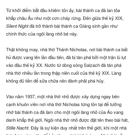
Từ khởi điểm bắt đầu khiêm tốn ấy, bài thánh ca đã lan tỏa
khắp châu Âu như một cơn cháy rừng. Đến giữa thế kỷ XIX,
Silent Night
đã trở thành bài thánh ca Giáng sinh gần như
chính thức của ngôi làng nhỏ bé này.
Thật không may, nhà thờ Thánh Nicholas, nơi bài thánh ca bất
hủ được vang lên lần đầu tiên, đã bị tàn phá bởi một trận lũ lụt
vào đầu thế kỷ XX. Nước từ dòng sông Salzach đã tàn phá
nhà thờ nhiều lần trong thập niên cuối của thế kỷ XIX. Làng
không đủ tiền để sửa chữa nên đành phải phá hủy.
Vào năm 1937, một nhà thờ nhỏ được xây dựng ngay bên
cạnh khuôn viên nơi nhà thờ Nicholas từng tồn tại để tưởng
nhớ bài thánh ca đã làm cho một ngôi làng nhỏ của Áo vang
danh khắp thế giới. Ngôi nhà thờ nhỏ được đặt tên theo bài hát,
Stille Nacht
. Đây là sự kiện duy nhất trên thế giới, khi một nhà