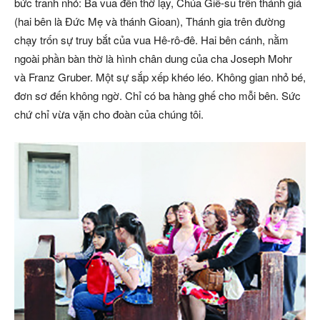
bức tranh nhỏ: Ba vua đến thờ lạy, Chúa Giê-su trên thánh giá
(hai bên là Đức Mẹ và thánh Gioan), Thánh gia trên đường
chạy trốn sự truy bắt của vua Hê-rô-đê. Hai bên cánh, nằm
ngoài phần bàn thờ là hình chân dung của cha Joseph Mohr
và Franz Gruber. Một sự sắp xếp khéo léo. Không gian nhỏ bé,
đơn sơ đến không ngờ. Chỉ có ba hàng ghế cho mỗi bên. Sức
chứ chỉ vừa vặn cho đoàn của chúng tôi.