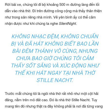
Rời bãi xe, chúng tôi đi bộ khoảng 500 m đường làng đến lối
dẫn vào nhà thờ. Đi trên đường công cộng mà thấy thân thiện
như trong sân riêng nhà mình. Vẻ yên bình ấy có thể cảm
nhận được như khi chúng ta nghe
SilentNight
.
KHÔNG NHẠC ĐỆM, KHÔNG CHUẨN
BỊ VÀ ĐÃ HÁT KHÔNG BIẾT BAO LẦN
BÀI ĐÊM THÁNH VÔ CÙNG, NHƯNG
CHƯA BAO GIỜ CHÚNG TÔI CẢM
THẤY SỐT SẮNG VÀ XÚC ĐỘNG NHƯ
THẾ KHI HÁT NGAY TẠI NHÀ THỜ
STILLE NACHT.
Trước mắt chúng tôi là ngôi nhà thờ rất nhỏ như một cột hải
đăng, nằm trên mô đất cao. Đó là nhà thờ Stille Nacht. Tuy
mang tên đó nhưng thật ra đây không phải là nơi đã từng vang