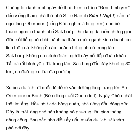
Chúng tôi dành một ngày để thực hiện lộ trình “Đêm bình yên”
đến viếng thăm nhà thờ nhỏ Stille Nacht (
Silent Night
) nằm ở
ngôi làng Oberndorf (tiếng Đức nghĩa là làng trên) nhỏ bé,
thuộc ngoại ô thành phố Salzburg. Dân làng đã biến những giai
điệu nổi tiếng của bài thánh ca thành một ngành kinh doanh du
lịch thôn dã, không ồn ào, hoành tráng như ở trung tâm
Salzburg, không có cảnh đoàn người này nối tiếp đoàn khác.
Tất cả rất bình yên. Từ trung tâm Salzburg đến đây khoảng 30
km, có đường xe lửa địa phương.
Xe bus du lịch rời quốc lộ để rẽ vào đường làng mang tên Am
Oberndorfer Bach (Bên dòng suối Oberndorf). Ngày Chúa nhật
thật im ắng. Hầu như các hàng quán, nhà riêng đều đóng cửa.
Đây là một làng nhỏ nên không có phương tiện giao thông
công cộng. Bạn cần nhớ điều ấy nếu muốn du lịch tự khám
phá nơi đây.