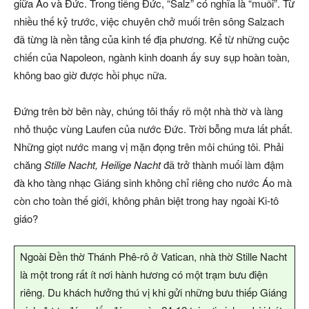
giữa Áo và Đức. Trong tiếng Đức, “Salz” có nghĩa là “muối”. Từ
nhiều thế kỷ trước, việc chuyên chở muối trên sông Salzach
đã từng là nền tảng của kinh tế địa phương. Kể từ những cuộc
chiến của Napoleon, ngành kinh doanh ấy suy sụp hoàn toàn,
không bao giờ được hồi phục nữa.
Đứng trên bờ bên này, chúng tôi thấy rõ một nhà thờ và làng
nhỏ thuộc vùng Laufen của nước Đức. Trời bỗng mưa lất phất.
Những giọt nước mang vị mặn đọng trên môi chúng tôi. Phải
chăng
Stille Nacht, Heilige Nacht
đã trở thành muối làm đậm
đà kho tàng nhạc Giáng sinh không chỉ riêng cho nước Áo mà
còn cho toàn thế giới, không phân biệt trong hay ngoài Ki-tô
giáo?
Ngoài Đền thờ Thánh Phê-rô ở Vatican, nhà thờ Stille Nacht
là một trong rất ít nơi hành hương có một trạm bưu điện
riêng. Du khách hưởng thú vị khi gửi những bưu thiếp Giáng