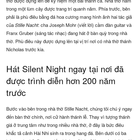
thờ được dựng lên để kỷ niệm một bài thánh ca. Nhà thờ nằm
trong một lùm cây được trang trí quanh năm. Phía trước, bên
phải là phù điêu bằng đá hoa cương mang hình ảnh hai tác giả
của
Stille Nacht
: cha Joseph Mohr (viết lời) cầm đàn guitar và
Franx Gruber (sáng tác nhạc) đang hát ở bàn quỳ trong nhà
thờ. Phù điêu này được dựng lên tại vị trí nơi có nhà thờ thánh
Nicholas trước kia.
Hát Silent Night ngay tại nơi đã
được trình diễn hơn 200 năm
trước
Bước vào bên trong nhà thờ Stille Nacht, chúng tôi chú ý ngay
đến bàn thờ chính, nơi cử hành thánh lễ. Thay vì tượng thánh
giá ở trung tâm như trong nhiều nhà thờ, ở đây là bức điêu
khắc tả cảnh Hài Nhi sinh ra trong hang đá. Bên dưới có ba