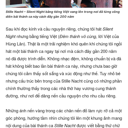
Stille Nacht – Silent Night bằng tiếng Việt vang lên trong nơi đã từng công
diễn bài thánh ca này cách đây gần 200 năm
Sau khi đọc kinh và cầu nguyện riêng, chúng tôi hát
Silent
Night
nhưng bằng tiếng Việt (
Đêm thánh vô cùng
, lời Việt của
Hùng Lân). Thật là một trải nghiệm khó quên khi chúng tôi ngồi
hát một bài thánh ca ngay tại nơi mà cách đây gần 200 năm
nó đã được trình diễn. Không nhạc đệm, không chuẩn bị và đã
hát không biết bao lần bài thánh ca này, nhưng chưa bao giờ
chúng tôi cảm thấy sốt sắng và xúc động như thế. Tuy nhỏ bé
nhưng cấu trúc bên trong của Stille Nacht cũng có những phần
chính thường thấy trong các nhà thờ hay vương cung thánh
đường, như nơi để dâng nến cầu nguyện cho nhu cầu riêng.
Những ánh nến vàng trong các chân nến đỏ làm rực rỡ cả một
góc phòng, hướng tầm nhìn chúng tôi lên một khung ảnh mang
nội dung của bài thánh ca
Stille Nacht
được viết bằng thứ chữ