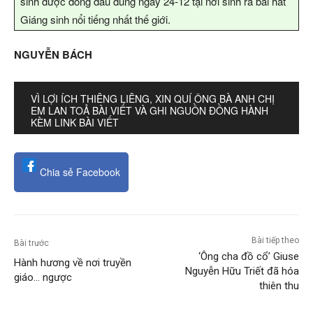
sinh được đóng dấu đúng ngày 24-12 tại nơi sinh ra bài hát
Giáng sinh nổi tiếng nhất thế giới.
NGUYỄN BÁCH
VÌ LỢI ÍCH THIÊNG LIÊNG, XIN QUÍ ÔNG BÀ ANH CHỊ
EM LAN TOẢ BÀI VIẾT VÀ GHI NGUỒN ĐỒNG HÀNH
KÈM LINK BÀI VIẾT
Chia sẻ Facebook
Bài tiếp theo
Bài trước
‘Ông cha đồ cổ’ Giuse
Hành hương về nơi truyền
Nguyễn Hữu Triết đã hóa
giáo… ngược
thiên thu