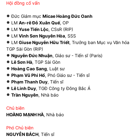
Hội đồng cố vấn
Đức Giám mục
Micae Hoàng Đức Oanh
LM
An-rê Đỗ Xuân Quế
, OP
LM
Yuse Tiến Lộc
, CSsR (RIP)
LM
Vinh Sơn Nguyên Hòa
, SSS
LM
Giuse Nguyễn Hữu Triết
, Trưởng ban Mục vụ Văn hóa
TGP Sài Gòn (RIP)
Nguyễn Đức Nhuận
, Giáo sư - Tiến sĩ (Paris)
Lê Sơn Hà
, TGP Sài Gòn
Hoàng Cao Sang
, Luật sư
Phạm Vũ Phi Hổ
, Phó Giáo sư - Tiến sĩ
Phạm Thanh Duy
, Tiến sĩ
Lê Linh Duy
, TGĐ Công ty Đông Bắc Á
Trần Nguyên
, Nhà báo
Chủ biên
HOÀNG MẠNH HÀ
, Nhà báo
Phó Chủ biên
NGUYỄN BÁCH
, Tiến sĩ