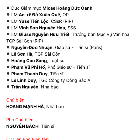
Đức Giám mục
Micae Hoàng Đức Oanh
LM
An-rê Đỗ Xuân Quế
, OP
LM
Yuse Tiến Lộc
, CSsR (RIP)
LM
Vinh Sơn Nguyên Hòa
, SSS
LM
Giuse Nguyễn Hữu Triết
, Trưởng ban Mục vụ Văn hóa
TGP Sài Gòn (RIP)
Nguyễn Đức Nhuận
, Giáo sư - Tiến sĩ (Paris)
Lê Sơn Hà
, TGP Sài Gòn
Hoàng Cao Sang
, Luật sư
Phạm Vũ Phi Hổ
, Phó Giáo sư - Tiến sĩ
Phạm Thanh Duy
, Tiến sĩ
Lê Linh Duy
, TGĐ Công ty Đông Bắc Á
Trần Nguyên
, Nhà báo
Chủ biên
HOÀNG MẠNH HÀ
, Nhà báo
Phó Chủ biên
NGUYỄN BÁCH
, Tiến sĩ
Ủy viên Ban Biên tập