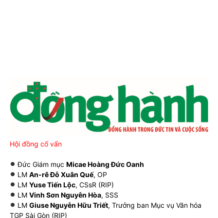
Hội đồng cố vấn
Đức Giám mục
Micae Hoàng Đức Oanh
LM
An-rê Đỗ Xuân Quế
, OP
LM
Yuse Tiến Lộc
, CSsR (RIP)
LM
Vinh Sơn Nguyên Hòa
, SSS
LM
Giuse Nguyễn Hữu Triết
, Trưởng ban Mục vụ Văn hóa
TGP Sài Gòn (RIP)