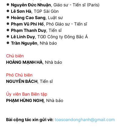
Nguyễn Đức Nhuận
, Giáo sư - Tiến sĩ (Paris)
Lê Sơn Hà
, TGP Sài Gòn
Hoàng Cao Sang
, Luật sư
Phạm Vũ Phi Hổ
, Phó Giáo sư - Tiến sĩ
Phạm Thanh Duy
, Tiến sĩ
Lê Linh Duy
, TGĐ Công ty Đông Bắc Á
Trần Nguyên
, Nhà báo
Chủ biên
HOÀNG MẠNH HÀ
, Nhà báo
Phó Chủ biên
NGUYỄN BÁCH
, Tiến sĩ
Ủy viên Ban Biên tập
PHẠM HÙNG NGHỊ
, Nhà báo
Bài cộng tác xin gửi về:
toasoandonghanh@gmail.com