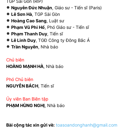
TGP Sài Gòn (RIP)
Nguyễn Đức Nhuận
, Giáo sư - Tiến sĩ (Paris)
Lê Sơn Hà
, TGP Sài Gòn
Hoàng Cao Sang
, Luật sư
Phạm Vũ Phi Hổ
, Phó Giáo sư - Tiến sĩ
Phạm Thanh Duy
, Tiến sĩ
Lê Linh Duy
, TGĐ Công ty Đông Bắc Á
Trần Nguyên
, Nhà báo
Chủ biên
HOÀNG MẠNH HÀ
, Nhà báo
Phó Chủ biên
NGUYỄN BÁCH
, Tiến sĩ
Ủy viên Ban Biên tập
PHẠM HÙNG NGHỊ
, Nhà báo
Bài cộng tác xin gửi về:
toasoandonghanh@gmail.com