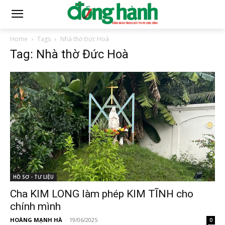
Home
Tags
Nhà thờ Đức Hoà
Tag: Nhà thờ Đức Hoà
HỒ SƠ - TƯ LIỆU
Cha KIM LONG làm phép KIM TĨNH cho
chính mình
HOÀNG MẠNH HÀ
-
19/06/2025
0