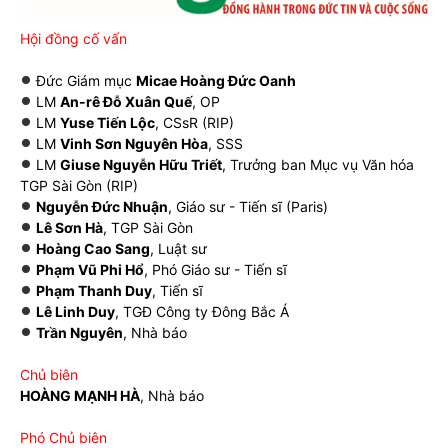
Hội đồng cố vấn
Đức Giám mục
Micae Hoàng Đức Oanh
LM
An-rê Đỗ Xuân Quế
, OP
LM
Yuse Tiến Lộc
, CSsR (RIP)
LM
Vinh Sơn Nguyên Hòa
, SSS
LM
Giuse Nguyễn Hữu Triết
, Trưởng ban Mục vụ Văn hóa
TGP Sài Gòn (RIP)
Nguyễn Đức Nhuận
, Giáo sư - Tiến sĩ (Paris)
Lê Sơn Hà
, TGP Sài Gòn
Hoàng Cao Sang
, Luật sư
Phạm Vũ Phi Hổ
, Phó Giáo sư - Tiến sĩ
Phạm Thanh Duy
, Tiến sĩ
Lê Linh Duy
, TGĐ Công ty Đông Bắc Á
Trần Nguyên
, Nhà báo
Chủ biên
HOÀNG MẠNH HÀ
, Nhà báo
Phó Chủ biên