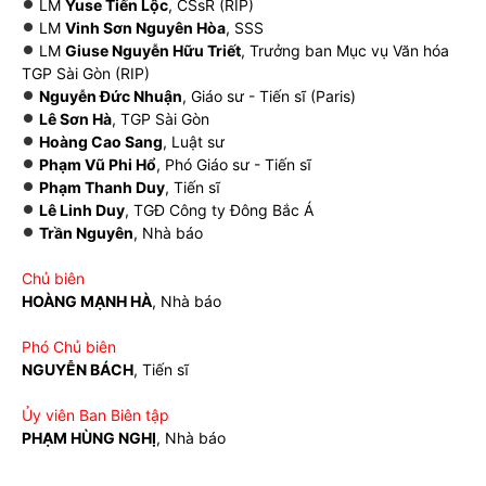
LM
Yuse Tiến Lộc
, CSsR (RIP)
LM
Vinh Sơn Nguyên Hòa
, SSS
LM
Giuse Nguyễn Hữu Triết
, Trưởng ban Mục vụ Văn hóa
TGP Sài Gòn (RIP)
Nguyễn Đức Nhuận
, Giáo sư - Tiến sĩ (Paris)
Lê Sơn Hà
, TGP Sài Gòn
Hoàng Cao Sang
, Luật sư
Phạm Vũ Phi Hổ
, Phó Giáo sư - Tiến sĩ
Phạm Thanh Duy
, Tiến sĩ
Lê Linh Duy
, TGĐ Công ty Đông Bắc Á
Trần Nguyên
, Nhà báo
Chủ biên
HOÀNG MẠNH HÀ
, Nhà báo
Phó Chủ biên
NGUYỄN BÁCH
, Tiến sĩ
Ủy viên Ban Biên tập
PHẠM HÙNG NGHỊ
, Nhà báo