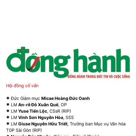
Hội đồng cố vấn
Đức Giám mục
Micae Hoàng Đức Oanh
LM
An-rê Đỗ Xuân Quế
, OP
LM
Yuse Tiến Lộc
, CSsR (RIP)
LM
Vinh Sơn Nguyên Hòa
, SSS
LM
Giuse Nguyễn Hữu Triết
, Trưởng ban Mục vụ Văn hóa
TGP Sài Gòn (RIP)