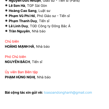
Nguyễn Đức Nhuận
, Giáo sư - Tiến sĩ (Paris)
Lê Sơn Hà
, TGP Sài Gòn
Hoàng Cao Sang
, Luật sư
Phạm Vũ Phi Hổ
, Phó Giáo sư - Tiến sĩ
Phạm Thanh Duy
, Tiến sĩ
Lê Linh Duy
, TGĐ Công ty Đông Bắc Á
Trần Nguyên
, Nhà báo
Chủ biên
HOÀNG MẠNH HÀ
, Nhà báo
Phó Chủ biên
NGUYỄN BÁCH
, Tiến sĩ
Ủy viên Ban Biên tập
PHẠM HÙNG NGHỊ
, Nhà báo
Bài cộng tác xin gửi về:
toasoandonghanh@gmail.com