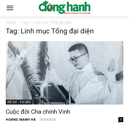
Home
Tags
Linh mục Tổng đại diện
Tag: Linh mục Tổng đại diện
HỒ SƠ - TƯ LIỆU
Cuộc đời Cha chính Vinh
HOÀNG MẠNH HÀ
-
29/04/2020
0