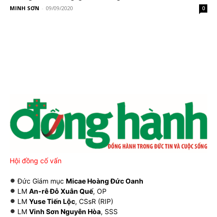
MINH SƠN
-
09/09/2020
0
Hội đồng cố vấn
Đức Giám mục
Micae Hoàng Đức Oanh
LM
An-rê Đỗ Xuân Quế
, OP
LM
Yuse Tiến Lộc
, CSsR (RIP)
LM
Vinh Sơn Nguyên Hòa
, SSS