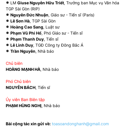
LM
Giuse Nguyễn Hữu Triết
, Trưởng ban Mục vụ Văn hóa
TGP Sài Gòn (RIP)
Nguyễn Đức Nhuận
, Giáo sư - Tiến sĩ (Paris)
Lê Sơn Hà
, TGP Sài Gòn
Hoàng Cao Sang
, Luật sư
Phạm Vũ Phi Hổ
, Phó Giáo sư - Tiến sĩ
Phạm Thanh Duy
, Tiến sĩ
Lê Linh Duy
, TGĐ Công ty Đông Bắc Á
Trần Nguyên
, Nhà báo
Chủ biên
HOÀNG MẠNH HÀ
, Nhà báo
Phó Chủ biên
NGUYỄN BÁCH
, Tiến sĩ
Ủy viên Ban Biên tập
PHẠM HÙNG NGHỊ
, Nhà báo
Bài cộng tác xin gửi về:
toasoandonghanh@gmail.com