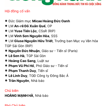
Hội đồng cố vấn
Đức Giám mục
Micae Hoàng Đức Oanh
LM
An-rê Đỗ Xuân Quế
, OP
LM
Yuse Tiến Lộc
, CSsR (RIP)
LM
Vinh Sơn Nguyên Hòa
, SSS
LM
Giuse Nguyễn Hữu Triết
, Trưởng ban Mục vụ Văn hóa
TGP Sài Gòn (RIP)
Nguyễn Đức Nhuận
, Giáo sư - Tiến sĩ (Paris)
Lê Sơn Hà
, TGP Sài Gòn
Hoàng Cao Sang
, Luật sư
Phạm Vũ Phi Hổ
, Phó Giáo sư - Tiến sĩ
Phạm Thanh Duy
, Tiến sĩ
Lê Linh Duy
, TGĐ Công ty Đông Bắc Á
Trần Nguyên
, Nhà báo
Chủ biên
HOÀNG MẠNH HÀ
, Nhà báo
Phó Chủ biên