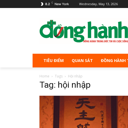
C
Wednesday, May 13, 2026
8.2
New York
TIÊU ĐIỂM
QUAN SÁT
ĐỒNG HÀNH 
Home
Tags
Hội nhập
Tag: hội nhập