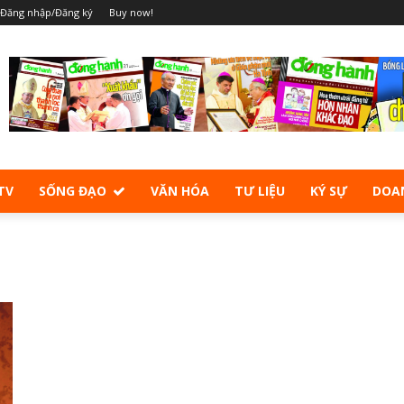
Đăng nhập/Đăng ký
Buy now!
TV
SỐNG ĐẠO
VĂN HÓA
TƯ LIỆU
KÝ SỰ
DOA