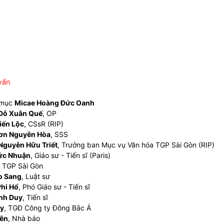
vấn
 mục
Micae Hoàng Đức Oanh
Đỗ Xuân Quế
, OP
iến Lộc
, CSsR (RIP)
ơn Nguyên Hòa
, SSS
Nguyễn Hữu Triết
, Trưởng ban Mục vụ Văn hóa TGP Sài Gòn (RIP)
ức Nhuận
, Giáo sư - Tiến sĩ (Paris)
, TGP Sài Gòn
o Sang
, Luật sư
hi Hổ
, Phó Giáo sư - Tiến sĩ
nh Duy
, Tiến sĩ
uy
, TGĐ Công ty Đông Bắc Á
yên
, Nhà báo