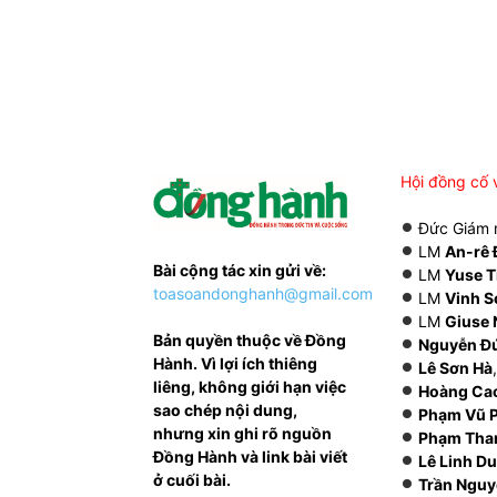
Hội đồng cố 
Đức Giám
LM
An-rê 
Bài cộng tác xin gửi về:
LM
Yuse T
toasoandonghanh@gmail.com
LM
Vinh S
LM
Giuse 
Bản quyền thuộc về Đồng
Nguyễn Đ
Hành. Vì lợi ích thiêng
Lê Sơn Hà
liêng, không giới hạn việc
Hoàng Ca
sao chép nội dung,
Phạm Vũ P
nhưng xin ghi rõ nguồn
Phạm Tha
Đồng Hành và link bài viết
Lê Linh D
ở cuối bài.
Trần Ngu