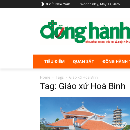
C
Wednesday, May 13, 2026
8.2
New York
TIÊU ĐIỂM
QUAN SÁT
ĐỒNG HÀNH 
Home
Tags
Giáo xứ Hoà Bình
Tag: Giáo xứ Hoà Bình