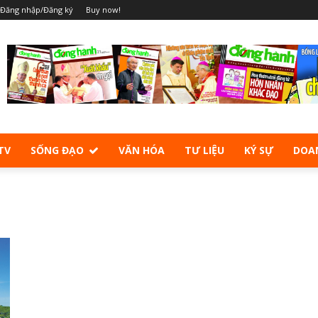
Đăng nhập/Đăng ký
Buy now!
TV
SỐNG ĐẠO
VĂN HÓA
TƯ LIỆU
KÝ SỰ
DOA