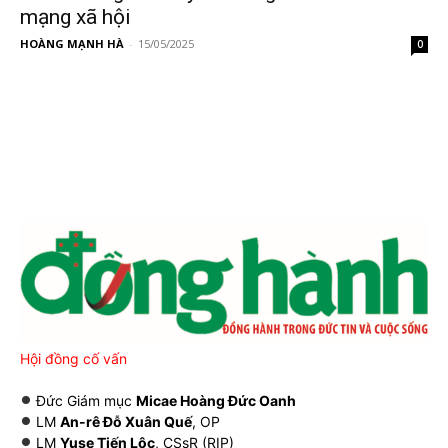
mạng xã hội
HOÀNG MẠNH HÀ
-
15/05/2025
0
Hội đồng cố vấn
Đức Giám mục
Micae Hoàng Đức Oanh
LM
An-rê Đỗ Xuân Quế
, OP
LM
Yuse Tiến Lộc
, CSsR (RIP)