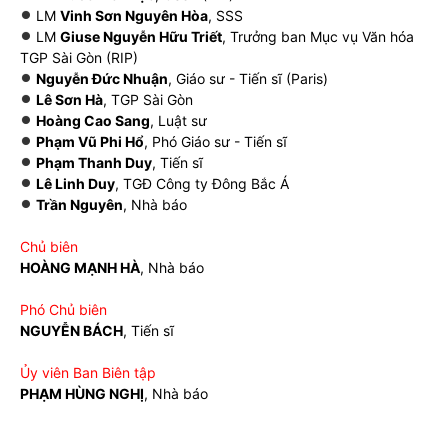
LM
Vinh Sơn Nguyên Hòa
, SSS
LM
Giuse Nguyễn Hữu Triết
, Trưởng ban Mục vụ Văn hóa
TGP Sài Gòn (RIP)
Nguyễn Đức Nhuận
, Giáo sư - Tiến sĩ (Paris)
Lê Sơn Hà
, TGP Sài Gòn
Hoàng Cao Sang
, Luật sư
Phạm Vũ Phi Hổ
, Phó Giáo sư - Tiến sĩ
Phạm Thanh Duy
, Tiến sĩ
Lê Linh Duy
, TGĐ Công ty Đông Bắc Á
Trần Nguyên
, Nhà báo
Chủ biên
HOÀNG MẠNH HÀ
, Nhà báo
Phó Chủ biên
NGUYỄN BÁCH
, Tiến sĩ
Ủy viên Ban Biên tập
PHẠM HÙNG NGHỊ
, Nhà báo