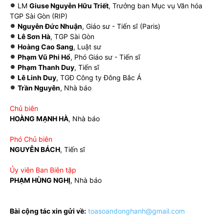
LM
Giuse Nguyễn Hữu Triết
, Trưởng ban Mục vụ Văn hóa
TGP Sài Gòn (RIP)
Nguyễn Đức Nhuận
, Giáo sư - Tiến sĩ (Paris)
Lê Sơn Hà
, TGP Sài Gòn
Hoàng Cao Sang
, Luật sư
Phạm Vũ Phi Hổ
, Phó Giáo sư - Tiến sĩ
Phạm Thanh Duy
, Tiến sĩ
Lê Linh Duy
, TGĐ Công ty Đông Bắc Á
Trần Nguyên
, Nhà báo
Chủ biên
HOÀNG MẠNH HÀ
, Nhà báo
Phó Chủ biên
NGUYỄN BÁCH
, Tiến sĩ
Ủy viên Ban Biên tập
PHẠM HÙNG NGHỊ
, Nhà báo
Bài cộng tác xin gửi về:
toasoandonghanh@gmail.com