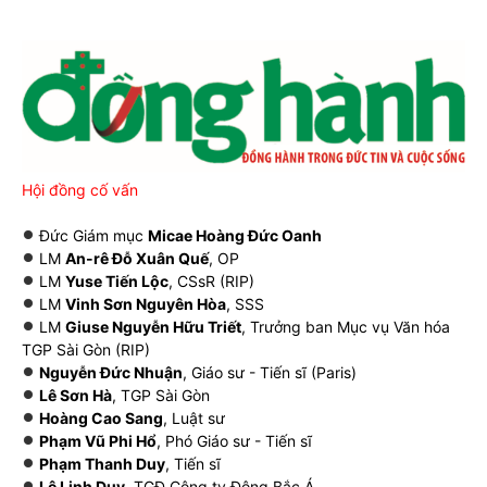
Hội đồng cố vấn
Đức Giám mục
Micae Hoàng Đức Oanh
LM
An-rê Đỗ Xuân Quế
, OP
LM
Yuse Tiến Lộc
, CSsR (RIP)
LM
Vinh Sơn Nguyên Hòa
, SSS
LM
Giuse Nguyễn Hữu Triết
, Trưởng ban Mục vụ Văn hóa
TGP Sài Gòn (RIP)
Nguyễn Đức Nhuận
, Giáo sư - Tiến sĩ (Paris)
Lê Sơn Hà
, TGP Sài Gòn
Hoàng Cao Sang
, Luật sư
Phạm Vũ Phi Hổ
, Phó Giáo sư - Tiến sĩ
Phạm Thanh Duy
, Tiến sĩ
Lê Linh Duy
, TGĐ Công ty Đông Bắc Á