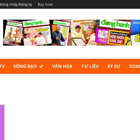
Đăng nhập/Đăng ký
Buy now!
TV
SỐNG ĐẠO
VĂN HÓA
TƯ LIỆU
KÝ SỰ
DOA