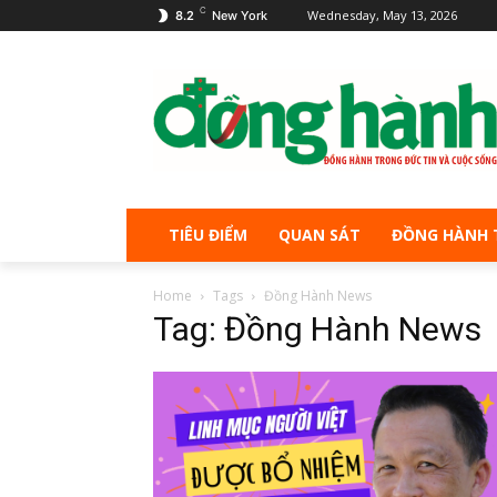
C
Wednesday, May 13, 2026
8.2
New York
TIÊU ĐIỂM
QUAN SÁT
ĐỒNG HÀNH 
Home
Tags
Đồng Hành News
Tag: Đồng Hành News