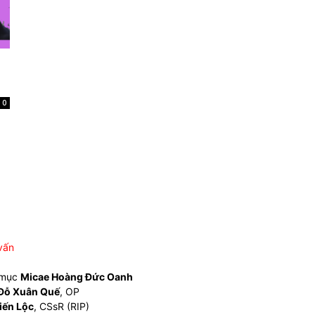
0
vấn
 mục
Micae Hoàng Đức Oanh
Đỗ Xuân Quế
, OP
iến Lộc
, CSsR (RIP)