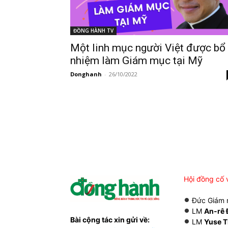
ĐỒNG HÀNH TV
Một linh mục người Việt được bổ
nhiệm làm Giám mục tại Mỹ
Donghanh
-
26/10/2022
Hội đồng cố 
Đức Giám
LM
An-rê 
Bài cộng tác xin gửi về:
LM
Yuse T